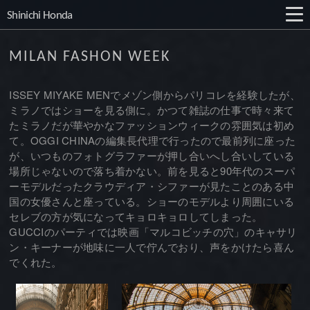
Shinichi Honda
MILAN FASHON WEEK
ISSEY MIYAKE MENでメゾン側からパリコレを経験したが、
ミラノではショーを見る側に。かつて雑誌の仕事で時々来て
たミラノだが華やかなファッションウィークの雰囲気は初め
て。OGGI CHINAの編集長代理で行ったので最前列に座った
が、いつものフォトグラファーが押し合いへし合いしている
場所じゃないので落ち着かない。前を見ると90年代のスーパ
ーモデルだったクラウディア・シファーが見たことのある中
国の女優さんと座っている。ショーのモデルより周囲にいる
セレブの方が気になってキョロキョロしてしまった。
GUCCIのパーティでは映画「マルコビッチの穴」のキャサリ
ン・キーナーが地味に一人で佇んでおり、声をかけたら喜ん
でくれた。