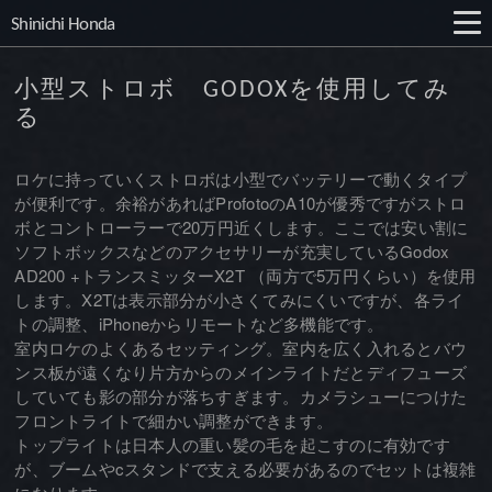
Shinichi Honda
小型ストロボ GODOXを使用してみ
る
ロケに持っていくストロボは小型でバッテリーで動くタイプ
が便利です。余裕があればProfotoのA10が優秀ですがストロ
ボとコントローラーで20万円近くします。ここでは安い割に
ソフトボックスなどのアクセサリーが充実しているGodox
AD200 +トランスミッターX2T （両方で5万円くらい）を使用
します。X2Tは表示部分が小さくてみにくいですが、各ライ
トの調整、iPhoneからリモートなど多機能です。
室内ロケのよくあるセッティング。室内を広く入れるとバウ
ンス板が遠くなり片方からのメインライトだとディフューズ
していても影の部分が落ちすぎます。カメラシューにつけた
フロントライトで細かい調整ができます。
トップライトは日本人の重い髪の毛を起こすのに有効です
が、ブームやcスタンドで支える必要があるのでセットは複雑